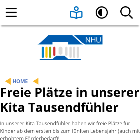
Home
Leichte Sprache
Hoher Kontrast
Über uns
Arbeitsbereiche
Geschäftsstelle
HOME
Freie Plätze in unserer
Aktuelles
Anfahrt
Kultur und Nachbarschaft
Kita Tausendfühler
Mitmachen
Verein
Stadtteilarbeit und Freiwilliges Engagement
Rückblick Jubiläum 70 Jahre NHU
Jobs und Praktika
Publikationen
Bildung und Erziehung
Mitgestalten
Impressionen aus dem Jubiläumsjahr
In unserer Kita Tausendfühler haben wir freie Plätze für
2025
Kinder ab dem ersten bis zum fünften Lebensjahr (auch mit
erhöhtem Förderbedarf)!