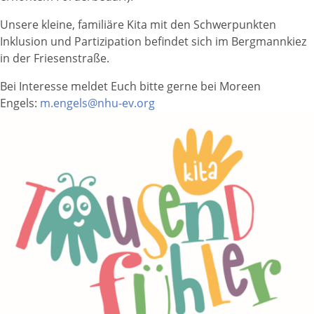
Freiwilliges Engagement
Chronik
Beschäftigung und Qualifizierung
Unsere kleine, familiäre Kita mit den Schwerpunkten
Spenden
Inklusion und Partizipation befindet sich im Bergmannkiez
Mitgliedschaften
in der Friesenstraße.
Förderer
Bei Interesse meldet Euch bitte gerne bei Moreen
Engels:
m.engels@nhu-ev.org