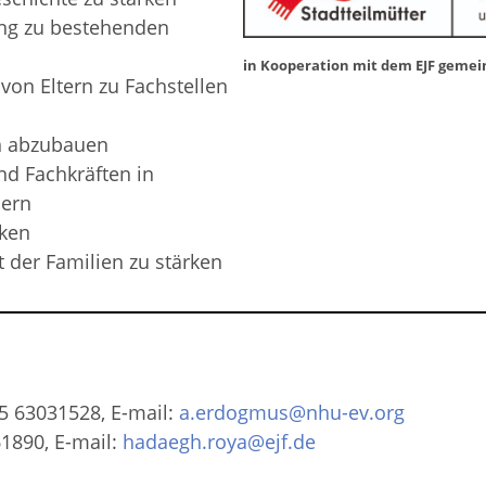
ang zu bestehenden
n
in Kooperation mit dem EJF gemei
on Eltern zu Fachstellen
n abzubauen
d Fachkräften in
dern
rken
der Familien zu stärken
5 63031528, E-mail:
a.erdogmus@nhu-ev.org
1890, E-mail:
hadaegh.roya@ejf.de