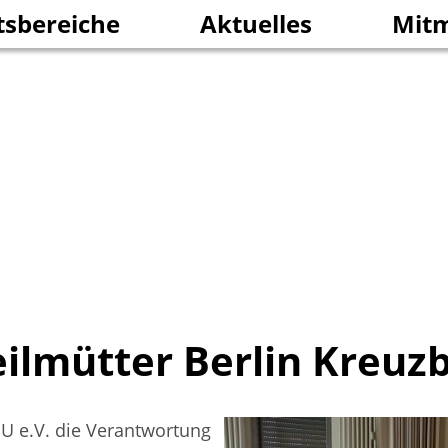
tsbereiche
Aktuelles
Mit
 und Nachbarschaft
Rückblick Jubiläum 70 Jah
Jobs 
Impressionen aus dem J
eilarbeit und Freiwilliges Engagement
Freiw
g und Erziehung
Spen
ftigung und Qualifizierung
eilmütter Berlin Kreuz
U e.V. die Verantwortung