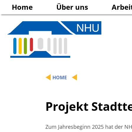
Home
Über uns
Arbei
Geschäftsstelle
Kultur
Anfahrt
Stadtt
Verein
Bildun
Mitgestalten
Beschä
HOME
Publikationen
Chronik
Projekt Stadtt
Mitgliedschaften
Zum Jahresbeginn 2025 hat der NH
Förderer