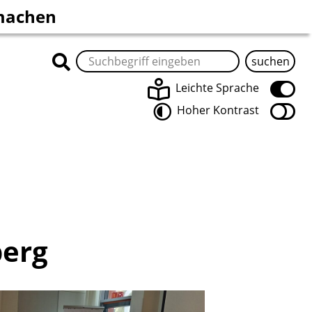
machen
re NHU
und Praktika
ubiläumsjahr 2025
illiges Engagement
Leichte Sprache
Hoher Kontrast
den
berg