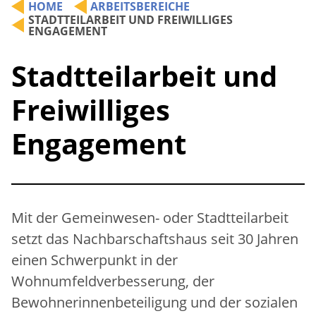
Freiwilliges Engagement
Chronik
Beschäftigung und Qualifizierung
HOME
ARBEITSBEREICHE
STADTTEILARBEIT UND FREIWILLIGES
ENGAGEMENT
Spenden
Mitgliedschaften
Stadtteilarbeit und
Förderer
Freiwilliges
Engagement
Mit der Gemeinwesen- oder Stadtteilarbeit
setzt das Nachbarschaftshaus seit 30 Jahren
einen Schwerpunkt in der
Wohnumfeldverbesserung, der
Bewohnerinnenbeteiligung und der sozialen