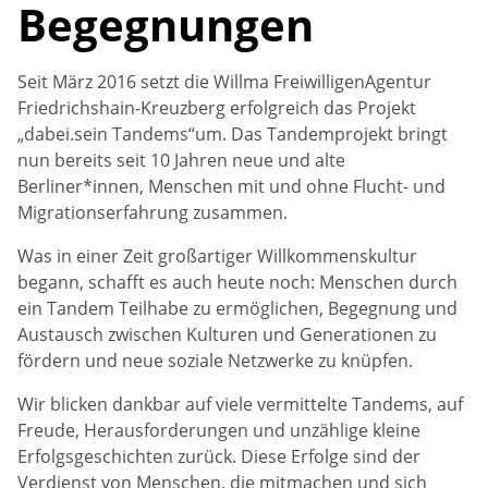
Freiwilliges Engagement
Chronik
Beschäftigung und Qualifizierung
Begegnungen
Spenden
Mitgliedschaften
Seit März 2016 setzt die Willma FreiwilligenAgentur
Friedrichshain-Kreuzberg erfolgreich das Projekt
Förderer
„dabei.sein Tandems“um. Das Tandemprojekt bringt
nun bereits seit 10 Jahren neue und alte
Berliner*innen, Menschen mit und ohne Flucht- und
Migrationserfahrung zusammen.
Was in einer Zeit großartiger Willkommenskultur
begann, schafft es auch heute noch: Menschen durch
ein Tandem Teilhabe zu ermöglichen, Begegnung und
Austausch zwischen Kulturen und Generationen zu
fördern und neue soziale Netzwerke zu knüpfen.
Wir blicken dankbar auf viele vermittelte Tandems, auf
Freude, Herausforderungen und unzählige kleine
Erfolgsgeschichten zurück. Diese Erfolge sind der
Verdienst von Menschen, die mitmachen und sich